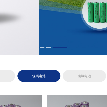
池
镍镉电池
镍氢电池