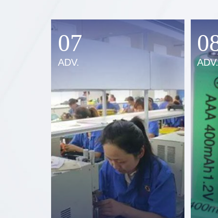
07
0
ADV.
ADV