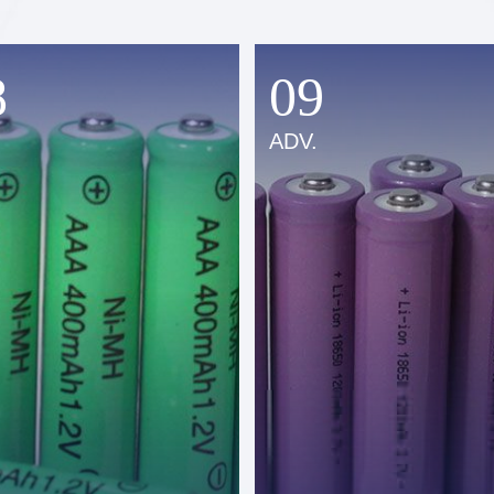
8
09
.
ADV.