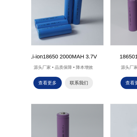
尖帽电池
Ni-CD AA150mAh
 降本增效
源头厂家 • 品质保障 • 降本增效
源
系我们
查看更多
联系我们