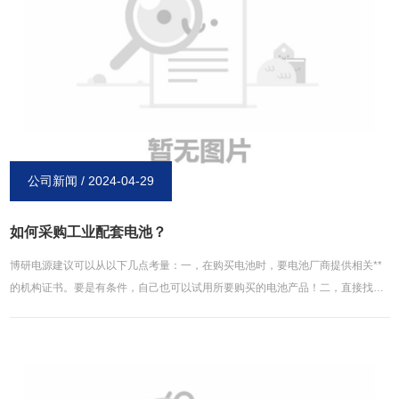
生产费用也较高，锂电池的使用还有回收会带来一定程度的环境污染，再加上锂
矿在全球分布不均，要是电动汽车都采用锂电池，仍然会出现受制于产锂国的问
题，这和燃油车现状如出一辙。所以，据业内人士分析，未来电动汽车用蓄电池
还是需要往新材料与清洁能源的方向发展，比如太阳能、硅材料、风能、水能、
纳米晶等，才是从根本上解决电池高成本、环境污染还有能源危机的更好途径。
博研电源**生产锂电池、镍氢电池等环保**电池，几十年行业积累，性价比更
高，欢迎咨询。
公司新闻 / 2024-04-29
如何采购工业配套电池？
博研电源建议可以从以下几点考量：一，在购买电池时，要电池厂商提供相关**
的机构证书。要是有条件，自己也可以试用所要购买的电池产品！二，直接找生
产厂家，而不是贸易公司。贸易公司就是为了挣差价，自己没生产能力，在品质
上也难以保证。三，根据所要装配的产品选择合适的电池。比如遥控器，万年
历，LED灯什么的，使用碳性电池足矣。但是像数码相机，充电宝，报警器，无
线鼠标什么的要使用碱性电池。四，节省采购成本。一个好的采购为公司选择的
产品一定要符合自己的产品定位，达到较高的性价比。所以多比较，选择性价比