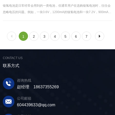
镍氢电池是日常经常会用到的一类电池，但通常用户在选购镍氢电池时，往往会
忽略电压的问题。例如，一块3.6V，1200mA的镍氢电池和一块7.2V，900mA的
镍氢电池相比，大多消费者会选择1200mA的镍氢电池，大家可能会觉得由于mA
越高，表明其在每小时能够释放的电量就越多。但事实上却不完全是这样，若是
单就二者的使用时间来看，其实第二块电池，就是是7.2V900mA的这块电池电量
1
2
3
4
5
6
7
则更充足一些，用句不太合适的比方，这叫做”细水长流”，虽然单位时间输出电
量较小，但因为其电压比**块电池高出很多，所以使用寿命也要好过**块电池。
因此，在输出毫安数相差不是很大的情况下，建议大家选购那些电压更高的可充
镍氢电池来获得更长的使用时间（同时还要参照使用设备的额定电压大小才
CONTACT US
行）。博研电源**生产锂离子电池，**环保，价格更优，欢迎新老顾客前来了
联系方式
解。
咨询热线
赵经理 18637355269
公司邮箱
604439633@qq.com