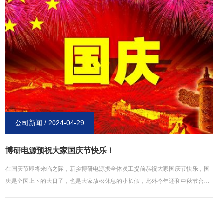
品牌企业的带动，必定会取代良好的效果。2、国家出台抑铅扬锂的政策，将给予
制造、销售与消费锂电电动车的政策支持，例如税收、补贴、简化审批流程等
等。3、对铅酸电池的使用征收一定的消费税，或是对污染征费，并以此来补贴使
用锂电电动车的企业。4、整车和零部件企业正在联手来解决电控系统在装配锂电
池上存在的技术问题，解决在安全、续行里程、使用寿命等技术上的瓶颈。5、为
了降低制造上的成本，锂电池企业正在研制和铅酸电池相比更具性价比优势的
**、清洁的新能源电池。能够肯定的是，新能源电动车的时代已经到来，到时锂
电池取代铅酸电池，也只是时间上的问题。
公司新闻 / 2024-04-29
博研电源预祝大家国庆节快乐！
在国庆节即将来临之际，新乡博研电源携全体员工提前恭祝大家国庆节快乐，国
庆是全国上下的大日子，也是大家放松休息的小长假，此外今年还和中秋节合二
为一，可谓说是双庆，同时，转眼间博研电源成立已有十几个年头了，十几年来
我们不断进步，**如一，坚持贯彻“以质量（诚信）赢得市场，为客户创造价值”的
经营理念，获得用户的一致认可，**覆盖电池设备研发等领域，打造了业内**的