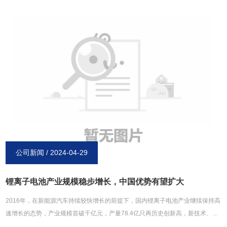
电。2、 标准制充电，工作温度稳定在15~30℃之间。3、 镍镉电池能够大电流放
电，也能短暂停止放电。4、当电池在长期的放置后，使用之前需十分地充电后再
进行使用。5、镍镉电池可在-30℃-50℃的温度范围之间保存，但要是在长时间放
置的情形下，*好是在35℃以下保存。6、充电状态或是放电状态的保存都是可行
的，但是相比之下放电状态能使容量较早回复并更易被激活。以上内容均来源于
博研镍氢电池官网：http://www.xinxiangboyan.com。
公司新闻 / 2024-04-29
锂离子电池产业规模稳步增长，中国优势有望扩大
2016年，在新能源汽车持续较快增长的前提下，国内锂离子电池产业继续保持高
速增长的态势，产业规模首破千亿元，产量78.4亿只再历史创新高，新技术、新
产品不断涌现，一批骨干企业得到快速成长。作为*大的锂离子电池生产国与*重