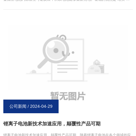
价格非常便宜。不利方面是镉金属对环境有一定的污染，另外电池容量小，寿命
不是很长，因此镍镉电池还停留在较为低档的位置，同时具有记忆效应，每次充
电都要须先放电，不然它的记忆功能将大大降低电池的充电量，只有将电池中的
余电放完净后再进行充电才会保持镍镉电池的充电量。二、而镍镍氢电池是由氢
离子与金属镍合成，电量储备比镍镉电池要多30%左右，比镍镉电池更加轻便，
使用寿命也更长，而且对环境也没有污染，没有记忆效应。但镍氢电池的缺点是
价格要比镍镉电池贵上好多。大家在选择是可以根据自己的使用需求来选择对应
的电池。新乡博研电源技术力量**，所生产的镍氢电池与镍镉电池**节能，性价
比更高。欢迎有需求的用户同我们联系。
公司新闻 / 2024-04-29
锂离子电池新技术加速应用，颠覆性产品可期
锂离子电池新技术加速应用，颠覆性产品可期。随着锂离子电池在各个领域的应