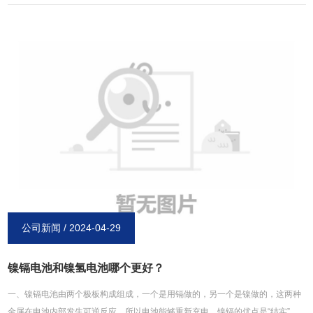
要的应用市场，我国在全球锂离子电池产业的地位进一步提升。今年开始，伴随
着新能源汽车扶持政策稳步调整，我国新能源汽车产量增速进一步趋稳，动力电
池将在未来驱动我国锂离子电池产业持续快速增长。2017年，锂离子电池主要应
用市场增速放缓。消费产品方面，全球手机产量增速将进一步降至5%左右，而笔
记本电脑与平板电脑产量还将延续下滑态势，可穿戴设备、无人机等新兴产品增
速较快但规模不大；动力产品方面，全球电动汽车产量将突破120万辆，增幅比
2016年有所下降，锂离子电池电动自行车产量增速将保持在15%上下。在此带动
下，预计2017年全球锂离子电池产业规模将超过420亿美元，保持较平稳增长。
在新能源汽车推广政策的推动下，2017年我国电动汽车产量达到65万辆，在全球
电动汽车市场占比得到进一步提升。而伴随中国消费电子产品的企业全球影响力
不断提升，中国企业在手机、平板电脑笔记本、电脑等消费产品市场占比稳步提
高，中国锂离子电池厂家将获得更大的市场空间，预估2017年我国在全球锂离子
电池市场占比将会达到43%，进一步扩大与日韩等过的距离。 以上内容均来源
公司新闻 / 2024-04-29
于博研镍氢电池网：http://www.xinxiangboyan.com。
镍镉电池和镍氢电池哪个更好？
一、镍镉电池由两个极板构成组成，一个是用镉做的，另一个是镍做的，这两种
金属在电池内部发生可逆反应，所以电池能够重新充电。镍镉的优点是“结实”、