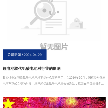
高的电池同样重要。当然要想节省成本，倒是没必要使用品牌电池，不少名气一
般的厂家质量也是过关的，这样就会节约不少的成本！五，根据市场区域差异化
选择。通常来说，欧美国家的要求相对会高些，亚洲，非洲客户要求就会低些。
比如碳性电池，欧美国家多是选择**碳性，不管是电池性能、环保、储存还是外
观要求都很高。而东南亚，南美，非洲客户多是价钱压的较低，不过品质上要求
不高。
公司新闻 / 2024-04-29
锂电池取代铅酸电池对行业的影响
其实锂电池替换铅酸电池早就不是什么新鲜事了，在2016年10月，国标委对低速
电动车正式立项的时候，就已经指出铅酸电池将会被淘汰，原因在于目前很多国
内铅酸电池回收管理参差不齐，土地铅污染以及儿童血铅超标情况很严重，即使
个别企业管理较好也只是少数个案，只能根据全国的状况作出统一规定。事实
上，锂电池**取代铅酸电池，在行业内产生的影响将会有以下几个方面：1、企业
开始转向制造以锂电为动力的电动车。虽然在推广中会遇到一些难题，但通过大