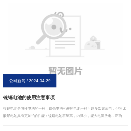
电池品牌。在未来的日子里，我们新乡博研电源有限公司名会继续不断发展，保
持创新趋势，为电池行业提供****、优价的产品。2017十一国庆期间，我公司业
务服务电话24小时保持畅通，我们会在**时间解决客户问题，帮助客户排忧解
难。在此博研电源再次祝广大用户国庆节、中秋节快乐。
公司新闻 / 2024-04-29
镍镉电池的使用注意事项
镍镉电池是碱性电池的一种，镍镉电池和酸铅电池一样可以多次充放电，但它比
酸铅电池具有更加**的性能：镍镉电池容量高，内阻小，能大电流放电，正确使
用充电次数能达到800次，也是目前性价比较高的一款电池。但镍镉电池在使用
时也要注意一些事项。1、 非标准制充电须要严格控制充电的时间，不能过充