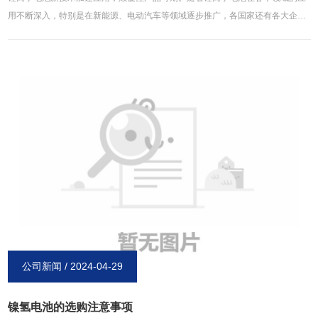
用不断深入，特别是在新能源、电动汽车等领域逐步推广，各国家还有各大企业
都纷纷开始加大研发的支持力度。与此同时，石墨烯还有纳米材料等**材料的制
备技术不断完善，和锂离子电池研发融合加快，锂离子电池产业创新速度不断加
快，各种新产品相继问世并投放到市场，噱头十足。就像华为的高温长寿石墨烯
基锂离子电池、中国科学院研发的全固态锂离子电池、东旭集团的“烯王”。现
在，动力电池市场竞争不断激烈化，各大企业纷纷瞄准特定市场需求来研发具有
针对性的新产品，实行错位竞争举措，以抢占更多的锂离子电池市场。未来，伴
随各种新技术的不断进步，包括固态电解质、硅碳复合材料等在内的新型材料都
有望在锂离子电池上面得到广泛应用，尤其在可穿戴设备等特定应用行业将会有
希望出现新的颠覆性的锂离子电池产品。以上内容均来源于博研镍氢电池官网：
http://www.xinxiangboyan.com
公司新闻 / 2024-04-29
镍氢电池的选购注意事项