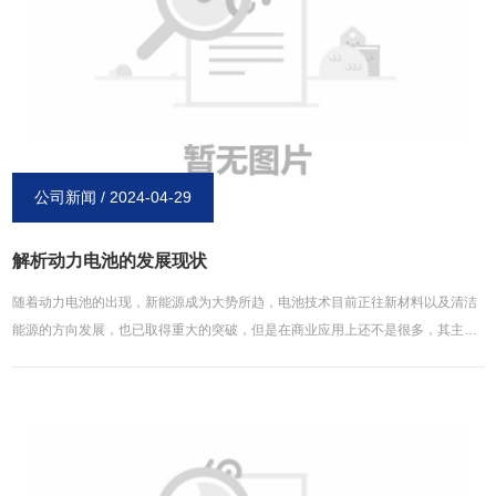
子电池充电时，正极的锂原子会丧失电子，氧化为锂离子。锂离子经由电解液游
到负极去，进入负极的储存格，并获得一个电子，还原为锂原子。放电时，整个
程序就倒过来。为了避免电池的正负极直接碰触而出现短路，锂电池内会再加上
一种拥有众多细孔的隔膜纸，来预防短路。好的隔膜纸还能在电池温度过高时，
自动关闭细孔，使得锂离子无法穿越，进而避免危险的发生。以上内容均来源于
博研镍氢电池官网：http://www.xinxiangboyan.com。
公司新闻 / 2024-04-29
解析动力电池的发展现状
随着动力电池的出现，新能源成为大势所趋，电池技术目前正往新材料以及清洁
能源的方向发展，也已取得重大的突破，但是在商业应用上还不是很多，其主因
在于不能兑现低成本与多容量的承诺，所以，现在的电动汽车用蓄电池研究仍集
中在锂电池，其次为铅酸电池、镍氢电池以及钠电池，日本与美国在电动汽车用
蓄电池一以及其管理系统**申请数量是全球的前两位。尤其是特斯拉与***的密切
合作，并没有刻意的改变电池的材料，采用的依然是锂电池，仅仅通过提升效率
与改进生产，就能根据汽车需求进行电池优化，这表明制造业和工程技术紧密结
合，是促进电池技术商业化应用的一条可用途径。不过锂电池的进步空间有限，