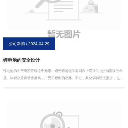
公司新闻 / 2024-04-29
锂电池的安全设计
锂电池的生产离不开锂这个元素，锂元素是化学周期表上直径*小也*为活泼的金
属。体积小且容量密度高，广受工程师的欢迎。不过，其化学特性太活泼，也带
来了很高的危险性。锂金属暴露在空气中时，会和氧气发生激烈的氧化反应而爆
炸。所以为了提升安全性与电压，科学家们发明了用石墨还有钴酸锂等材料来储
存锂原子。这些材料的分子结构，形成了纳米等级的细小储存格子，能用来储存
锂原子。这样一来，就算是电池外壳破裂，氧气进入，也会因为氧分子太大，进
入不了这些细小的储存格，这样锂原子就不会和氧气接触而避免发生爆炸。锂电
池的这种原理，让人们在获得其高容量密度的同时，也能达到安全的目的。 锂离